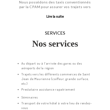
Nous possédons des taxis conventionnés
par la CPAM pour assurer vos trajets vers
un hôpital, une clinique ou un centre de
rééducation de la région .
Lire la suite
Mise à disposition de fauteuil roulant et
de sièges auto pour les enfants.
SERVICES
Nos services
Au départ ou à l’arrivée des gares ou des
aéroports de la région
Trajets vers les différents commerces de Saint
Jean de Maurienne (coiffeur, grande surface,
etc.)
Prestataire assistance rapatriement
Séminaires
Transport de votre hôtel à votre lieu de rendez-
vous