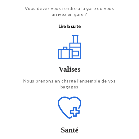
Vous devez vous rendre à la gare ou vous
arrivez en gare ?
Allo Taxi Maurienne assure votre trajet
jusqu’à la gare de votre choix.
Lire la suite
Prise en charge disponible depuis la gare
de Saint jean de Maurienne vers la
destination de votre choix.
Valises
Nous prenons en charge l’ensemble de vos
bagages
Santé