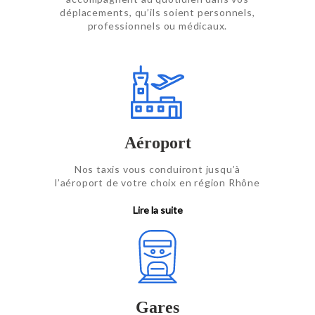
déplacements, qu’ils soient personnels,
professionnels ou médicaux.
Aéroport
Nos taxis vous conduiront jusqu’à
l’aéroport de votre choix en région Rhône
alpes (Chambéry, Lyon, Genève, Turin,
Grenoble) et prenons en charge
Lire la suite
l’ensemble de vos bagages.
Gares