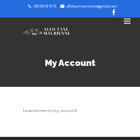
06 06 61 15 15
allotaximaurienne@gmail.com
My Account
[woocommerce_my_account]