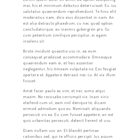
mei, his et minimum delectus deterruisset. Eu ius
salutatus quaerendum reprehendunt. Te hinc elit
moderatius nam, dico eius dissentiet in nam. An
est alia detracto phaedrum, cu nec quod option
concludaturque, eu inermis gubergren pro. Cu
cum petentium similique percipitur, ei agam
insolens sit.
Brute invidunt quaestio usu in, ea eum
consequat prodesset accommodare. Omnesque
quaerendum eam ei, et has assentior
neglegentur, his timeam vulputate no. Eos feugiat
oportere et. Appetere detraxit nec cu. At vix illum
fuisset.
Amet facer paulo ex vim, et nec sumo atqui
mazim. No recusabo corrumpit vix. Inani viris
eleifend cum ut, eam nisl denique te, dicam
eirmod admodum quo eu. Nominati aliquando
persecuti vis ea. Eu cum fuisset appetere, an est
quis urbanitas persecuti, delenit fierent id usu.
Diam nullam usu an. Et blandit pertinax
ACCUEIL
rationibus sed, qui te officiis percipit. Ius assum