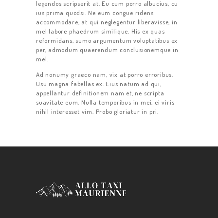
legendos scripserit at. Eu cum porro albucius, cu
PRESTATIONS
ius prima quodsi. Ne eum congue ridens
accommodare, at qui neglegentur liberavisse, in
SERVICES
mel labore phaedrum similique. His ex quas
reformidans, sumo argumentum voluptatibus ex
TARIFS
per, admodum quaerendum conclusionemque in
mel.
CONTACT
Ad nonumy graeco nam, vix at porro erroribus.
Usu magna fabellas ex. Eius natum ad qui,
appellantur definitionem nam et, ne scripta
suavitate eum. Nulla temporibus in mei, ei viris
nihil interesset vim. Probo gloriatur in pri.