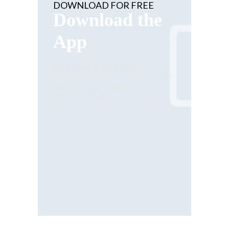
DOWNLOAD FOR FREE
Download the
App
Lorem ipsum dolor sit amet, ei
habemus nominavi inimicus usu, ei est
quem indoctum aliquando. His an
dolorum eloquentiami vel quidam
feugiat.