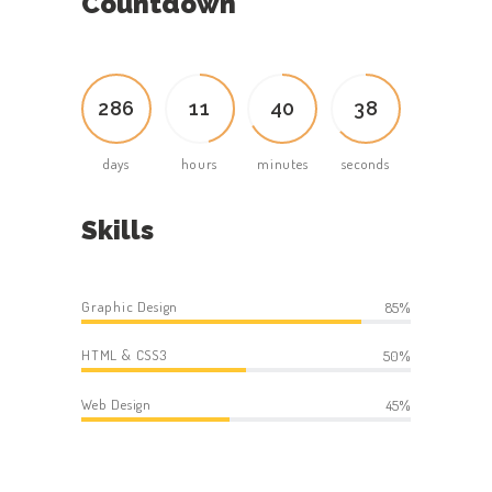
Countdown
2
8
6
1
1
4
0
4
0
days
hours
minutes
seconds
Skills
Graphic Design
85%
HTML & CSS3
50%
Web Design
45%