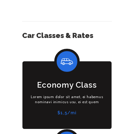
Car Classes & Rates
Economy Class
Lorem ipsum dolor sit amet, ei habemus
nominavi inimicus usu, ei est quem
$1,5/mi